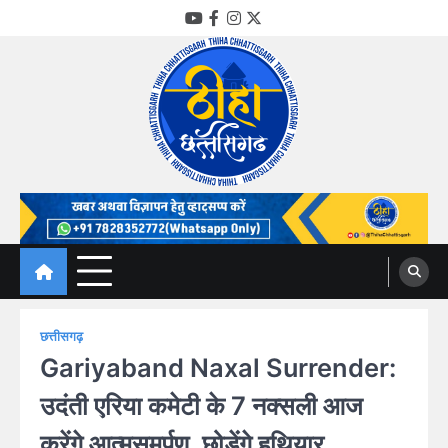
Skip
YouTube
Facebook
Instagram
Twitter
to
content
Thiha Chhattisgarh
गोठ जन-जन के
छत्तीसगढ़
Gariyaband Naxal Surrender:
उदंती एरिया कमेटी के 7 नक्सली आज
करेंगे आत्मसमर्पण, छोड़ेंगे हथियार