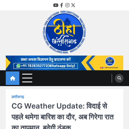
Skip
YouTube
Facebook
Instagram
Twitter
to
content
Thiha Chhattisgarh
गोठ जन-जन के
छत्तीसगढ़
CG Weather Update: विदाई से
पहले थमेगा बारिश का दौर, अब गिरेगा रात
का तापमान, बढ़ेगी ठंडक