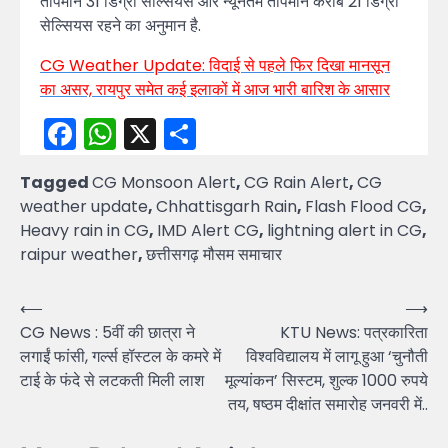
तापमान 31 डिग्री सेल्सियस और न्यूनतम तापमान करीब 21 डिग्री
सेल्सियस रहने का अनुमान है.
CG Weather Update: विदाई से पहले फिर दिखा मानसून
का असर, रायपुर समेत कई इलाकों में आज भारी बारिश के आसार
Facebook
WhatsApp
X
Share
Tagged
CG Monsoon Alert
,
CG Rain Alert
,
CG
weather update
,
Chhattisgarh Rain
,
Flash Flood CG
,
Heavy rain in CG
,
IMD Alert CG
,
lightning alert in CG
,
raipur weather
,
छत्तीसगढ़ मौसम समाचार
Post
⟵
⟶
CG News : 5वीं की छात्रा ने
KTU News: पत्रकारिता
navigation
लगाईं फांसी, गर्ल्स हॉस्टल के कमरे में
विश्वविद्यालय में लागू हुआ ‘चुनौती
टाई के फंदे से लटकती मिली लाश
मूल्यांकन’ सिस्टम, शुल्क 1000 रुपये
तय, षष्ठम दीक्षांत समारोह जनवरी में..