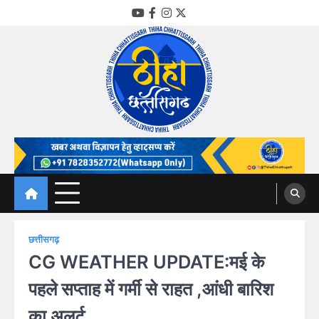
Skip
YouTube
Facebook
Instagram
Twitter
to
content
Thiha Chhattisgarh
गोठ जन-जन के
छत्तीसगढ़
CG WEATHER UPDATE:मई के
पहले सप्ताह में गर्मी से राहत ,आंधी बारिश
का अलर्ट