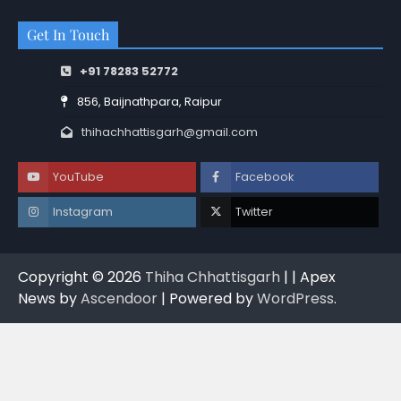
Get In Touch
+91 78283 52772
856, Baijnathpara, Raipur
thihachhattisgarh@gmail.com
YouTube
Facebook
Instagram
Twitter
Copyright © 2026
Thiha Chhattisgarh
| | Apex
News by
Ascendoor
| Powered by
WordPress
.