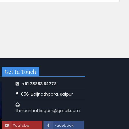
Get In Touch
+91 78283 52772
856, Baijnathpara, Raipur
thihachhattisgarh@gmail.com
YouTube
Facebook