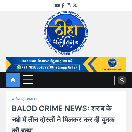
Skip
YouTube
Facebook
Instagram
Twitter
to
content
Thiha Chhattisgarh
गोठ जन-जन के
छत्तीसगढ़
अपराध
BALOD CRIME NEWS: शराब के
नशे में तीन दोस्तों ने मिलकर कर दी युवक
की हत्या