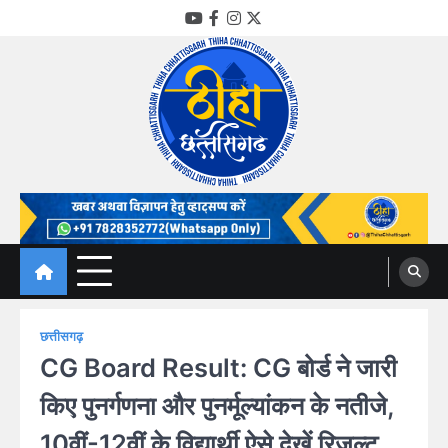
Skip
YouTube
Facebook
Instagram
Twitter
to
content
Thiha Chhattisgarh
गोठ जन-जन के
छत्तीसगढ़
CG Board Result: CG बोर्ड ने जारी
किए पुनर्गणना और पुनर्मूल्यांकन के नतीजे,
10वीं-12वीं के विद्यार्थी ऐसे देखें रिजल्ट