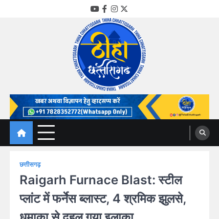
Skip
YouTube
Facebook
Instagram
Twitter
to
content
Thiha Chhattisgarh
गोठ जन-जन के
छत्तीसगढ़
Raigarh Furnace Blast: स्टील
प्लांट में फर्नेस ब्लास्ट, 4 श्रमिक झुलसे,
धमाका से दहल गया इलाका