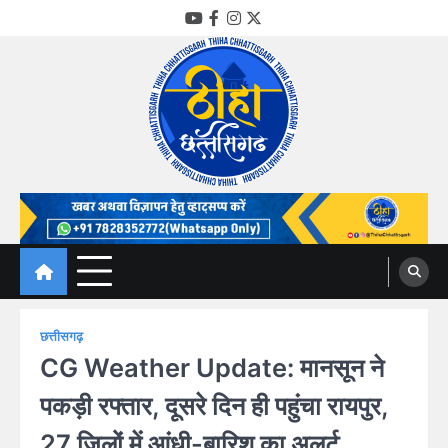
Skip
YouTube
Facebook
Instagram
Twitter
to
content
Thiha Chhattisgarh
गोठ जन-जन के
छत्तीसगढ़
CG Weather Update: मानसून ने
पकड़ी रफ्तार, दूसरे दिन ही पहुंचा रायपुर,
27 जिलों में आंधी-बारिश का अलर्ट