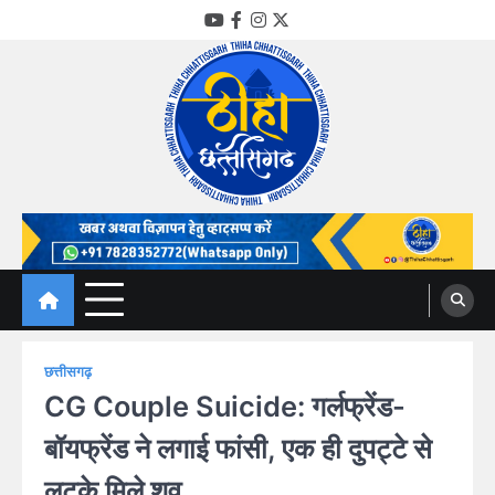
Skip
YouTube
Facebook
Instagram
Twitter
to
content
Thiha Chhattisgarh
गोठ जन-जन के
छत्तीसगढ़
CG Couple Suicide: गर्लफ्रेंड-
बॉयफ्रेंड ने लगाई फांसी, एक ही दुपट्टे से
लटके मिले शव