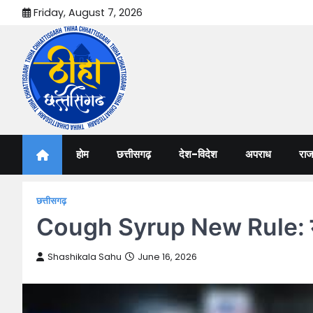
Skip
Friday, August 7, 2026
to
content
Thiha Chhattisgarh
गोठ जन-जन के
होम
छत्तीसगढ़
देश-विदेश
अपराध
राज
छत्तीसगढ़
Cough Syrup New Rule: डॉक्टर
Shashikala Sahu
June 16, 2026