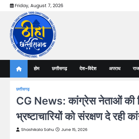
Skip
Friday, August 7, 2026
to
content
Thiha Chhattisgarh
गोठ जन-जन के
होम
छत्तीसगढ़
देश-विदेश
अपराध
राज
छत्तीसगढ़
CG News: कांग्रेस नेताओं की ग
भ्रष्टाचारियों को संरक्षण दे रही कां
Shashikala Sahu
June 15, 2026