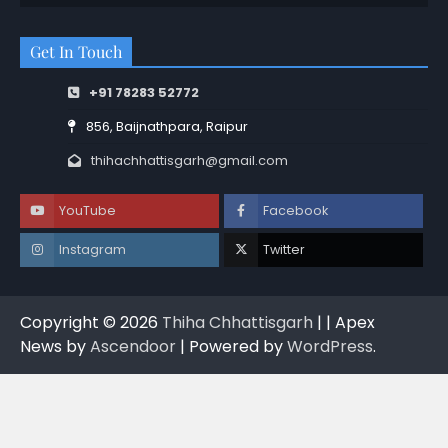
Get In Touch
+91 78283 52772
856, Baijnathpara, Raipur
thihachhattisgarh@gmail.com
YouTube
Facebook
Instagram
Twitter
Copyright © 2026
Thiha Chhattisgarh
| | Apex
News by
Ascendoor
| Powered by
WordPress
.