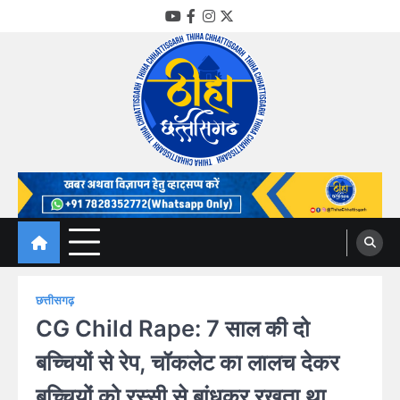
Skip
YouTube
Facebook
Instagram
Twitter
to
content
Thiha Chhattisgarh
गोठ जन-जन के
छत्तीसगढ़
CG Child Rape: 7 साल की दो
बच्चियों से रेप, चॉकलेट का लालच देकर
बच्चियों को रस्सी से बांधकर रखता था