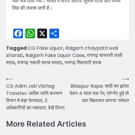
जेल भेज दिया गया। मामले में फरार आरोपी सुभाष पटेल और विनय
सिंह की तलाश जारी है।
Facebook
WhatsApp
X
Share
Tagged
CG Fake Liquor
,
Raigarh chaypatti wali
sharab
,
Raigarh Fake Liquor Case
,
रायगढ़ चायपत्ती वाली
शराब
,
रायगढ़ नकली शराब मामला
,
रायगढ़ मिलावटी शराब
Post
⟵
⟶
CG Adim Jati Vibhag
Bilaspur Rape: शादी का झांसा
navigation
Transfer: आदिम जाति कल्याण
देकर 4 साल तक रेप, प्रेग्नेंट हुई तो
विभाग में बड़ा फेरबदल, 3
दवा खिलाकर कराया गर्भपात
अधिकारियों का तबादला; देखें लिस्ट
More Related Articles