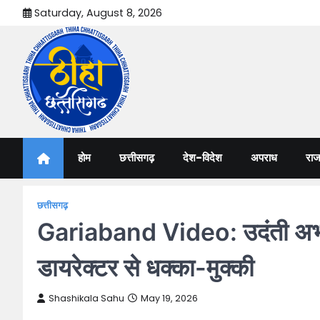
Skip
Saturday, August 8, 2026
to
content
Thiha Chhattisgarh
गोठ जन-जन के
होम
छत्तीसगढ़
देश-विदेश
अपराध
राज
छत्तीसगढ़
Gariaband Video: उदंती अभ्यारण
डायरेक्टर से धक्का-मुक्की
Shashikala Sahu
May 19, 2026