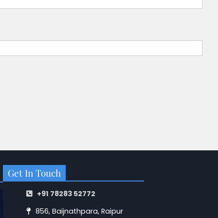
Get In Touch
+91 78283 52772
856, Baijnathpara, Raipur