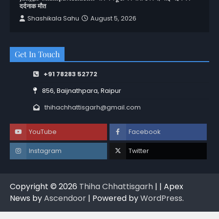
दर्दनाक मौत
Shashikala Sahu
August 5, 2026
Get In Touch
+91 78283 52772
856, Baijnathpara, Raipur
thihachhattisgarh@gmail.com
YouTube
Facebook
Instagram
Twitter
Copyright © 2026
Thiha Chhattisgarh
| | Apex
News by
Ascendoor
| Powered by
WordPress
.