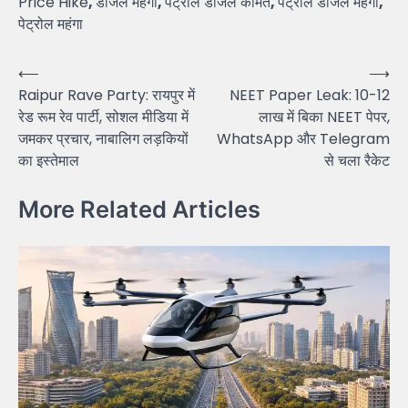
Price Hike
,
डीजल महंगा
,
पेट्रोल डीजल कीमत
,
पेट्रोल डीजल महंगा
,
पेट्रोल महंगा
Post
⟵
⟶
Raipur Rave Party: रायपुर में
NEET Paper Leak: 10-12
navigation
रेड रूम रेव पार्टी, सोशल मीडिया में
लाख में बिका NEET पेपर,
जमकर प्रचार, नाबालिग लड़कियों
WhatsApp और Telegram
का इस्तेमाल
से चला रैकेट
More Related Articles