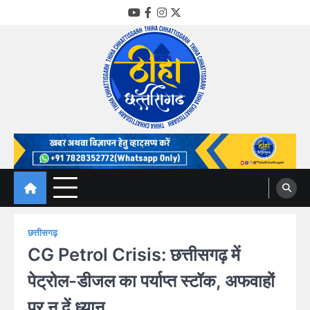
Skip
YouTube
Facebook
Instagram
Twitter
to
content
Thiha Chhattisgarh
गोठ जन-जन के
छत्तीसगढ़
CG Petrol Crisis: छत्तीसगढ़ में
पेट्रोल-डीजल का पर्याप्त स्टॉक, अफवाहों
पर न दें ध्यान