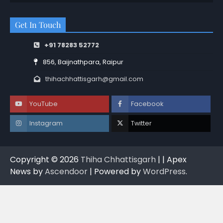
Get In Touch
+91 78283 52772
856, Baijnathpara, Raipur
thihachhattisgarh@gmail.com
YouTube
Facebook
Instagram
Twitter
Copyright © 2026
Thiha Chhattisgarh
| | Apex
News by
Ascendoor
| Powered by
WordPress
.