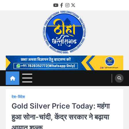
Skip
YouTube
Facebook
Instagram
Twitter
to
content
Thiha Chhattisgarh
गोठ जन-जन के
देश-विदेश
Gold Silver Price Today: महंगा
हुआ सोना-चांदी, केंद्र सरकार ने बढ़ाया
आयात शुल्क