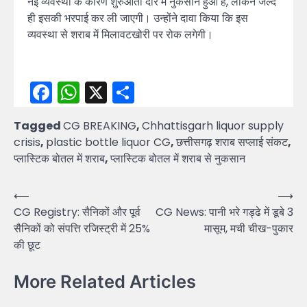
नई व्यवस्था के कारण शुरुआती दौर में नुकसान हुआ है, लेकिन जल्द
ही इसकी भरपाई कर ली जाएगी। उन्होंने दावा किया कि इस
व्यवस्था से शराब में मिलावटखोरी पर रोक लगेगी।
Facebook
WhatsApp
X
Share
Tagged
CG BREAKING
,
Chhattisgarh liquor supply
crisis
,
plastic bottle liquor CG
,
छत्तीसगढ़ शराब सप्लाई संकट
,
प्लास्टिक बोतल में शराब
,
प्लास्टिक बोतल में शराब से नुकसान
Post
⟵
⟶
CG Registry: सैनिकों और पूर्व
CG News: पानी भरे गड्ढे में डूबे 3
navigation
सैनिकों को संपत्ति रजिस्ट्री में 25%
मासूम, मची चीख-पुकार
की छूट
More Related Articles