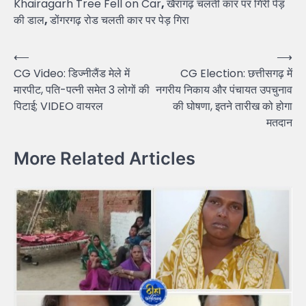
Khairagarh Tree Fell on Car
,
खैरागढ़ चलती कार पर गिरी पेड़
की डाल
,
डोंगरगढ़ रोड चलती कार पर पेड़ गिरा
Post
⟵
⟶
CG Video: डिज्नीलैंड मेले में
CG Election: छत्तीसगढ़ में
navigation
मारपीट, पति-पत्नी समेत 3 लोगों की
नगरीय निकाय और पंचायत उपचुनाव
पिटाई; VIDEO वायरल
की घोषणा, इतने तारीख को होगा
मतदान
More Related Articles