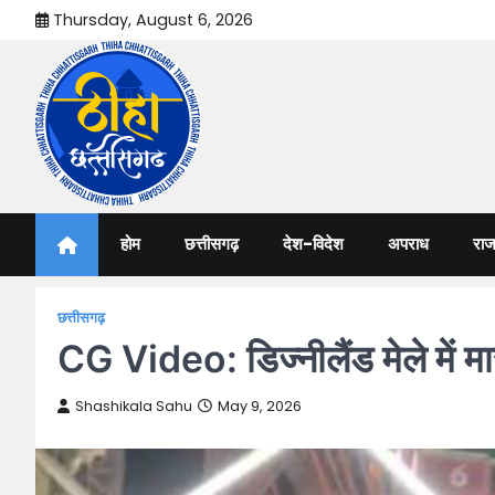
Skip
Thursday, August 6, 2026
to
content
Thiha Chhattisgarh
गोठ जन-जन के
होम
छत्तीसगढ़
देश-विदेश
अपराध
राज
छत्तीसगढ़
CG Video: डिज्नीलैंड मेले में 
Shashikala Sahu
May 9, 2026