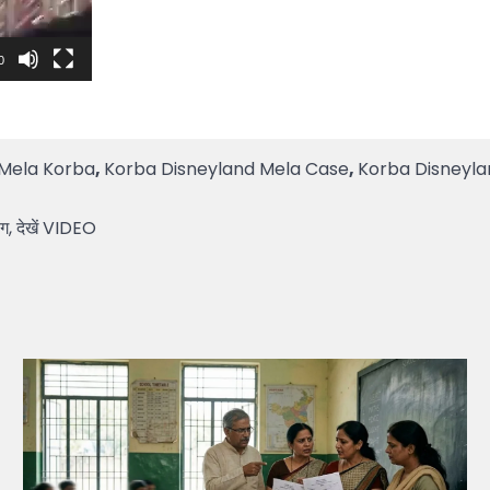
0
 Mela Korba
,
Korba Disneyland Mela Case
,
Korba Disneyla
ंग, देखें VIDEO