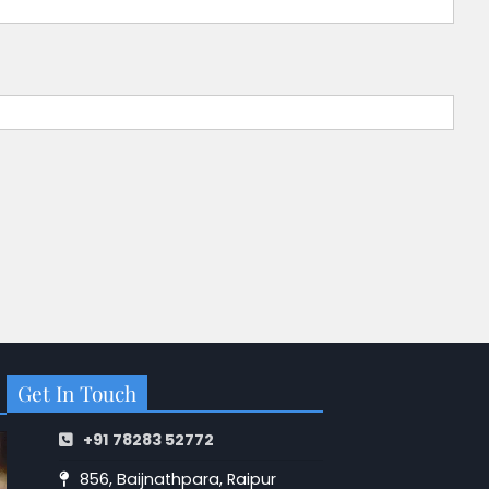
Get In Touch
+91 78283 52772
856, Baijnathpara, Raipur