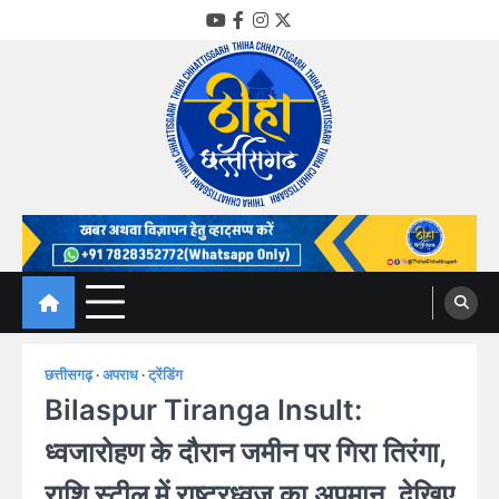
Skip
YouTube
Facebook
Instagram
Twitter
to
content
Thiha Chhattisgarh
गोठ जन-जन के
छत्तीसगढ़
अपराध
ट्रेंडिंग
Bilaspur Tiranga Insult:
ध्वजारोहण के दौरान जमीन पर गिरा तिरंगा,
राशि स्टील में राष्ट्रध्वज का अपमान, देखिए