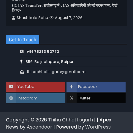
CG IAS Transfer: छत्तीसगढ़ में 5 IAS अधिकारियों की नई पदस्थापना, देखें
लिस्ट-
Shashikala Sahu
August 7, 2026
Get In Touch
+91 78283 52772
856, Baijnathpara, Raipur
thihachhattisgarh@gmail.com
YouTube
Facebook
Instagram
Twitter
Copyright © 2026
Thiha Chhattisgarh
| | Apex
News by
Ascendoor
| Powered by
WordPress
.