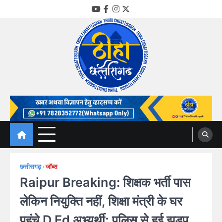
Skip
YouTube
Facebook
Instagram
Twitter
to
content
Thiha Chhattisgarh
गोठ जन-जन के
छत्तीसगढ़
जॉब्स
Raipur Breaking: शिक्षक भर्ती पास
लेकिन नियुक्ति नहीं, शिक्षा मंत्री के घर
पहुंचे D.Ed अभ्यर्थी; पुलिस से हुई झड़प