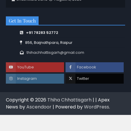
Get In Touch
+91 78283 52772
856, Baijnathpara, Raipur
thihachhattisgarh@gmail.com
YouTube
Facebook
Instagram
Twitter
Copyright © 2026
Thiha Chhattisgarh
| | Apex
News by
Ascendoor
| Powered by
WordPress
.