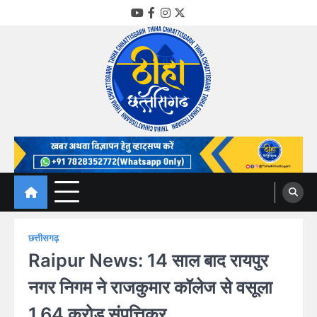
Skip
YouTube
Facebook
Instagram
Twitter
to
content
Thiha Chhattisgarh
गोठ जन-जन के
छत्तीसगढ़
Raipur News: 14 साल बाद रायपुर
नगर निगम ने राजकुमार कॉलेज से वसूला
1.64 करोड़ संपत्तिकर