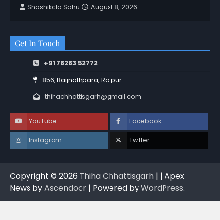
Shashikala Sahu
August 8, 2026
Get In Touch
+91 78283 52772
856, Baijnathpara, Raipur
thihachhattisgarh@gmail.com
YouTube
Facebook
Instagram
Twitter
Copyright © 2026
Thiha Chhattisgarh
| | Apex
News by
Ascendoor
| Powered by
WordPress
.