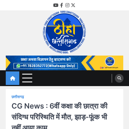
Skip
YouTube
Facebook
Instagram
Twitter
to
content
Thiha Chhattisgarh
गोठ जन-जन के
छत्तीसगढ़
CG News : 6वीं कक्षा की छात्रा की
संदिग्ध परिस्थिति में मौत, झाड़-फूंक भी
नहीं आया काम