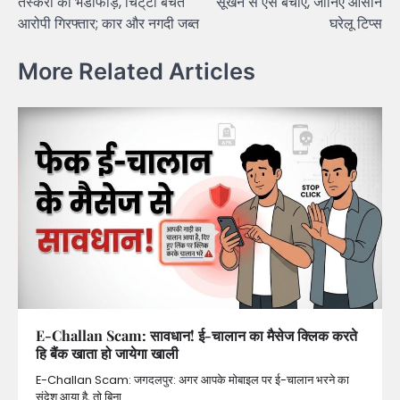
तस्करी का भंडाफोड़, चिट्‌टा बेचते
सूखने से ऐसे बचाएं, जानिए आसान
आरोपी गिरफ्तार; कार और नगदी जब्त
घरेलू टिप्स
More Related Articles
E-Challan Scam: सावधान! ई-चालान का मैसेज क्लिक करते
हि बैंक खाता हो जायेगा खाली
E-Challan Scam: जगदलपुर: अगर आपके मोबाइल पर ई-चालान भरने का
संदेश आया है, तो बिना…