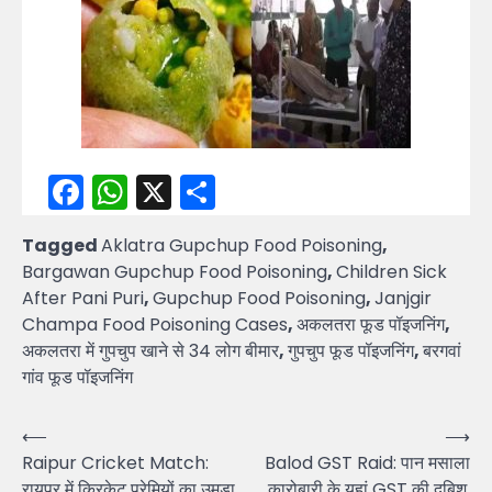
Facebook
WhatsApp
X
Share
Tagged
Aklatra Gupchup Food Poisoning
,
Bargawan Gupchup Food Poisoning
,
Children Sick
After Pani Puri
,
Gupchup Food Poisoning
,
Janjgir
Champa Food Poisoning Cases
,
अकलतरा फूड पॉइजनिंग
,
अकलतरा में गुपचुप खाने से 34 लोग बीमार
,
गुपचुप फूड पॉइजनिंग
,
बरगवां
गांव फूड पॉइजनिंग
Post
⟵
⟶
Raipur Cricket Match:
Balod GST Raid: पान मसाला
navigation
रायपुर में क्रिकेट प्रेमियों का उमड़ा
कारोबारी के यहां GST की दबिश,