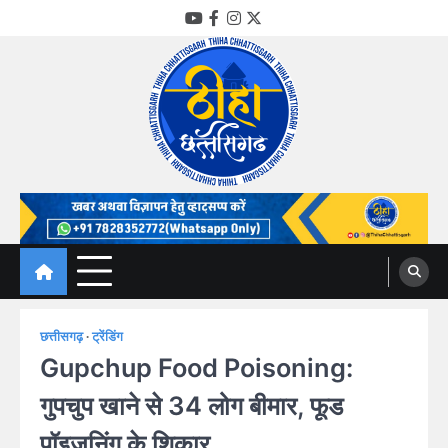
Skip
YouTube
Facebook
Instagram
Twitter
to
content
Thiha Chhattisgarh
गोठ जन-जन के
छत्तीसगढ़
ट्रेंडिंग
Gupchup Food Poisoning:
गुपचुप खाने से 34 लोग बीमार, फूड
पॉइजनिंग के शिकार