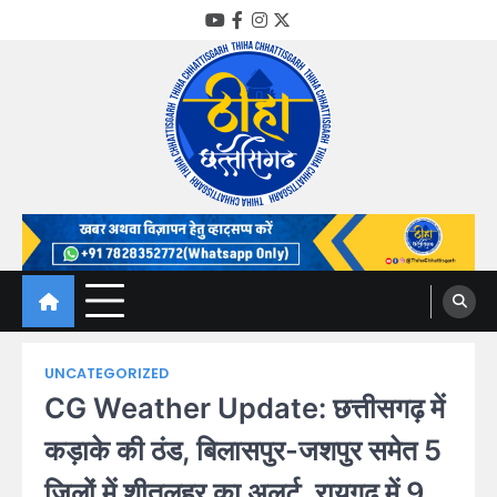
Skip
YouTube
Facebook
Instagram
Twitter
to
content
Thiha Chhattisgarh
गोठ जन-जन के
UNCATEGORIZED
CG Weather Update: छत्तीसगढ़ में
कड़ाके की ठंड, बिलासपुर-जशपुर समेत 5
जिलों में शीतलहर का अलर्ट, रायगढ़ में 9