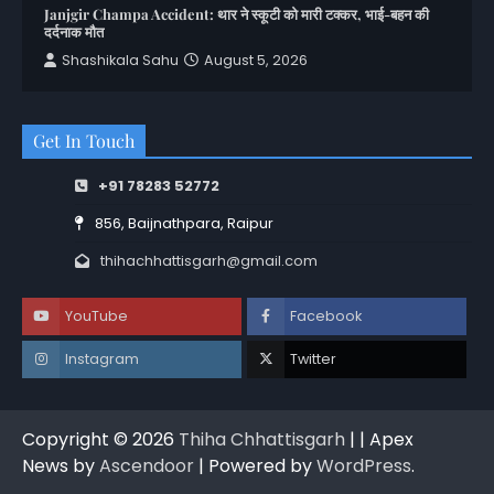
Janjgir Champa Accident: थार ने स्कूटी को मारी टक्कर, भाई-बहन की
दर्दनाक मौत
Shashikala Sahu
August 5, 2026
Get In Touch
+91 78283 52772
856, Baijnathpara, Raipur
thihachhattisgarh@gmail.com
YouTube
Facebook
Instagram
Twitter
Copyright © 2026
Thiha Chhattisgarh
| | Apex
News by
Ascendoor
| Powered by
WordPress
.