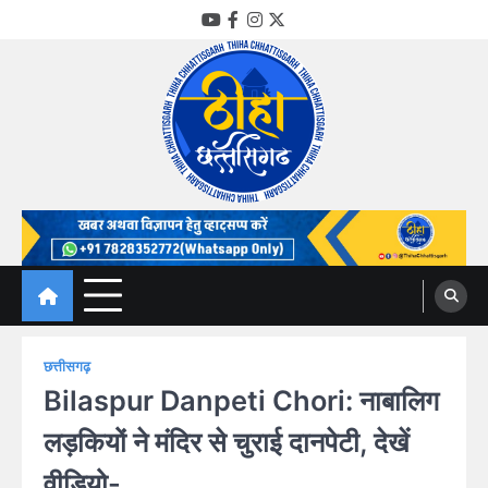
Skip
YouTube
Facebook
Instagram
Twitter
to
content
Thiha Chhattisgarh
गोठ जन-जन के
छत्तीसगढ़
Bilaspur Danpeti Chori: नाबालिग
लड़कियों ने मंदिर से चुराई दानपेटी, देखें
वीडियो-