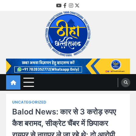
Skip
YouTube
Facebook
Instagram
Twitter
to
content
Thiha Chhattisgarh
गोठ जन-जन के
UNCATEGORIZED
Balod News: कार से 3 करोड़ रुपए
कैश बरामद, सीक्रेट चैंबर में छिपाकर
रायपुर से नागपुर ले जा रहे थे; दो आरोपी