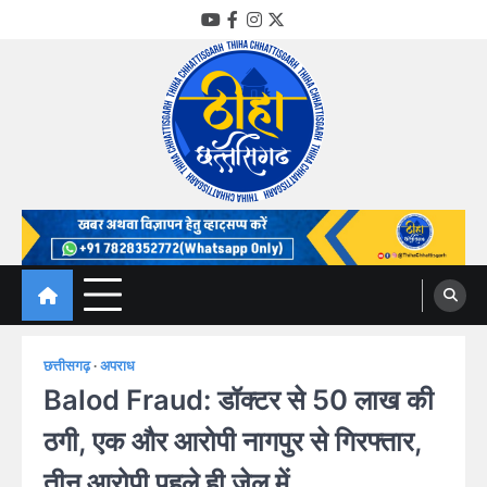
Skip
YouTube
Facebook
Instagram
Twitter
to
content
Thiha Chhattisgarh
गोठ जन-जन के
छत्तीसगढ़
अपराध
Balod Fraud: डॉक्टर से 50 लाख की
ठगी, एक और आरोपी नागपुर से गिरफ्तार,
तीन आरोपी पहले ही जेल में..