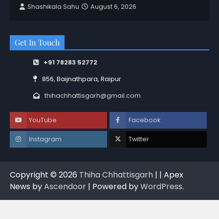
Shashikala Sahu
August 6, 2026
Get In Touch
+91 78283 52772
856, Baijnathpara, Raipur
thihachhattisgarh@gmail.com
YouTube
Facebook
Instagram
Twitter
Copyright © 2026
Thiha Chhattisgarh
| | Apex
News by
Ascendoor
| Powered by
WordPress
.