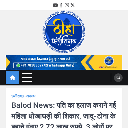
Skip
YouTube
Facebook
Instagram
Twitter
to
content
Thiha Chhattisgarh
गोठ जन-जन के
छत्तीसगढ़
अपराध
Balod News: पति का इलाज कराने गई
महिला धोखाधड़ी की शिकार, जादू-टोना के
बहाने गंवाए 2.72 लाख रुपये, 3 लोगों पर