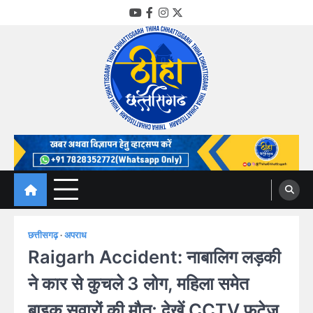
Skip
YouTube
Facebook
Instagram
Twitter
to
content
Thiha Chhattisgarh
गोठ जन-जन के
छत्तीसगढ़
अपराध
Raigarh Accident: नाबालिग लड़की
ने कार से कुचले 3 लोग, महिला समेत
बाइक सवारों की मौत; देखें CCTV फुटेज