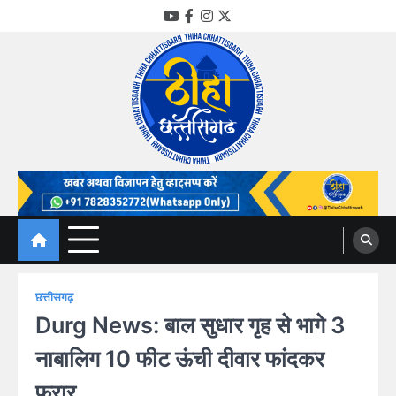
Skip
YouTube
Facebook
Instagram
Twitter
to
content
Thiha Chhattisgarh
गोठ जन-जन के
छत्तीसगढ़
Durg News: बाल सुधार गृह से भागे 3
नाबालिग 10 फीट ऊंची दीवार फांदकर
फरार