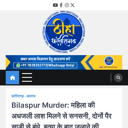
Skip
YouTube
Facebook
Instagram
Twitter
to
content
Thiha Chhattisgarh
गोठ जन-जन के
छत्तीसगढ़
अपराध
Bilaspur Murder: महिला की
अधजली लाश मिलने से सनसनी, दोनों पैर
साड़ी से बंधे, हत्या के बाद जलाने की