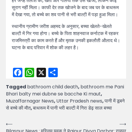
हर जगह तलाश की, खेतों और गलियों तक उसे खोजा, लेकिन कोई
सुराग नहीं मिला। काफी देर तक खोजने के बाद जब घर के बाथरूम
में देखा गया, तो बच्चे का शव पानी से भरी बाल्टी में पड़ा हुआ मिला।
स्थानीय ग्रामीण जरीश अहमद के अनुसार, बच्चा खेलते-खेलते
बाल्टी में गिर गया होगा। बच्चे के पिता शाहनवाज कर्नाटक में रहकर
राजमिस्त्री का काम करते हैं और मृतक उनकी इकलौती औलाद थे।
घटना के बाद परिवार में शोक की लहर है।
Facebook
WhatsApp
X
Share
Tagged
bathroom child death
,
bathroom me Pani
Bhari balty mei dubne se bacche Ki maut
,
Muzaffarnagar News
,
Uttar Pradesh news
,
पानी में डूबने
से बच्चे की मौत
,
बाथरूम में पानी भरी बाल्टी में गिरा डेढ़ साल बच्चा
Post
⟵
⟶
Bilaspur News : मुस्लिम युवक ने
Raipur Divya Darbar: रायपुर