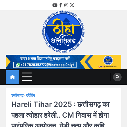
Skip
YouTube
Facebook
Instagram
Twitter
to
content
Thiha Chhattisgarh
गोठ जन-जन के
छत्तीसगढ़
ट्रेंडिंग
Hareli Tihar 2025 : छत्तीसगढ़ का
पहला त्योहार हरेली.. CM निवास में होगा
पारंपरिक आयोजन, गेड़ी नृत्य और कृषि