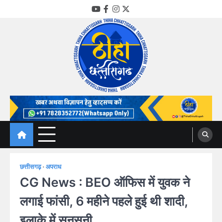
Skip
YouTube
Facebook
Instagram
Twitter
to
content
Thiha Chhattisgarh
गोठ जन-जन के
छत्तीसगढ़
अपराध
CG News : BEO ऑफिस में युवक ने
लगाई फांसी, 6 महीने पहले हुई थी शादी,
इलाके में सनसनी