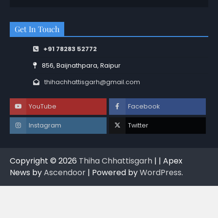
Get In Touch
+91 78283 52772
856, Baijnathpara, Raipur
thihachhattisgarh@gmail.com
YouTube
Facebook
Instagram
Twitter
Copyright © 2026
Thiha Chhattisgarh
| | Apex
News by
Ascendoor
| Powered by
WordPress
.