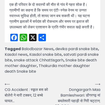
एक ही परिवार के दो सदस्यों की मौत से गांव में गहरा शोक है।
ग्रामीणों का कहना है कि समय पर एंटी-स्नेक वेनम या उन्नत
स्वास्थ्य सुविधा होती, तो शायद जान बच सकती थी। यह घटना
ग्रामीण इलाकों में सर्पदंश की रोकथाम और समय पर इलाज की
उपलब्धता को लेकर प्रशासन के प्रति गंभीर सवाल खड़े करती है।
Facebook
WhatsApp
X
Share
Tagged
Balodbazar News
,
devika pardi snake bite
,
Kasdol news
,
Kasdol snake bite
,
satvati pardi snake
bite
,
snake attack Chhattisgarh
,
Snake bite death
mother daughter
,
Thakurdia mother daughter
death Snake bite
Post
⟵
⟶
CG Accident : स्कूल बस को
Dongargarh Maa
navigation
बोलेरो ने मारी टक्कर, 12 बच्चे
Bamleshwari: डोंगरगढ़ मां
घायल…
बमलेश्वरी पहाड़ी से गिरी चट्टान;