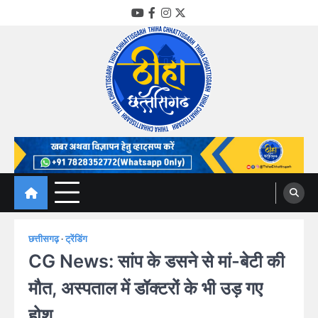
Skip
YouTube
Facebook
Instagram
Twitter
to
content
Thiha Chhattisgarh
गोठ जन-जन के
छत्तीसगढ़
ट्रेंडिंग
CG News: सांप के डसने से मां-बेटी की
मौत, अस्पताल में डॉक्टरों के भी उड़ गए
होश