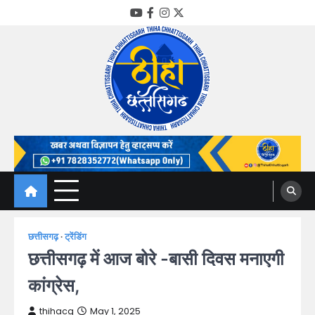
Skip
YouTube
Facebook
Instagram
Twitter
to
content
Thiha Chhattisgarh
गोठ जन-जन के
छत्तीसगढ़
ट्रेंडिंग
छत्तीसगढ़ में आज बोरे -बासी दिवस मनाएगी
कांग्रेस,
thihacg
May 1, 2025