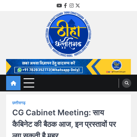
Skip
YouTube
Facebook
Instagram
Twitter
to
content
Thiha Chhattisgarh
गोठ जन-जन के
छत्तीसगढ़
CG Cabinet Meeting: साय
कैबिनेट की बैठक आज, इन प्रस्तावों पर
लग सकती है मुहर