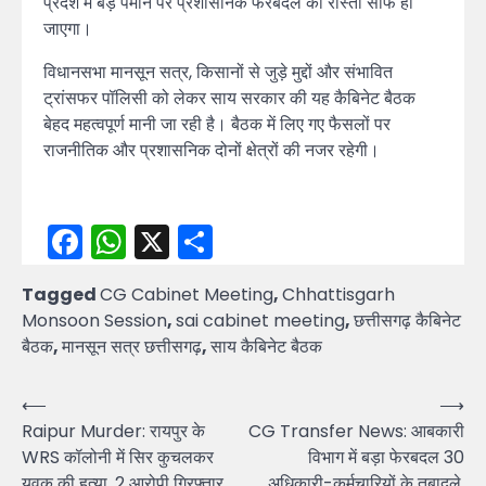
प्रदेश में बड़े पैमाने पर प्रशासनिक फेरबदल का रास्ता साफ हो
जाएगा।
विधानसभा मानसून सत्र, किसानों से जुड़े मुद्दों और संभावित
ट्रांसफर पॉलिसी को लेकर साय सरकार की यह कैबिनेट बैठक
बेहद महत्वपूर्ण मानी जा रही है। बैठक में लिए गए फैसलों पर
राजनीतिक और प्रशासनिक दोनों क्षेत्रों की नजर रहेगी।
Facebook
WhatsApp
X
Share
Tagged
CG Cabinet Meeting
,
Chhattisgarh
Monsoon Session
,
sai cabinet meeting
,
छत्तीसगढ़ कैबिनेट
बैठक
,
मानसून सत्र छत्तीसगढ़
,
साय कैबिनेट बैठक
Post
⟵
⟶
Raipur Murder: रायपुर के
CG Transfer News: आबकारी
navigation
WRS कॉलोनी में सिर कुचलकर
विभाग में बड़ा फेरबदल 30
युवक की हत्या, 2 आरोपी गिरफ्तार
अधिकारी-कर्मचारियों के तबादले,