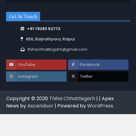
Get In Touch
+91 78283 52772
856, Baijnathpara, Raipur
thihachhattisgarh@gmail.com
YouTube
Facebook
Instagram
Twitter
Copyright © 2026
Thiha Chhattisgarh
| | Apex
News by
Ascendoor
| Powered by
WordPress
.