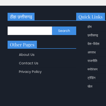
ठीहा छत्तीसगढ़
Quick Links
होम
Search
छत्तीसगढ़
Other Pages
देश-विदेश
अपराध
About Us
राजनीति
Contact Us
मनोरंजन
Privacy Policy
ट्रेंडिंग
छत्तीसगढ़
खेल
CG News: IPS पर एक क
आरोप, ठगी केस में मांगे र
Shashikala Sah