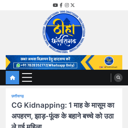
Skip
YouTube
Facebook
Instagram
Twitter
to
content
Thiha Chhattisgarh
गोठ जन-जन के
छत्तीसगढ़
CG Kidnapping: 1 माह के मासूम का
अपहरण, झाड़-फूंक के बहाने बच्चे को उठा
ले गई महिला