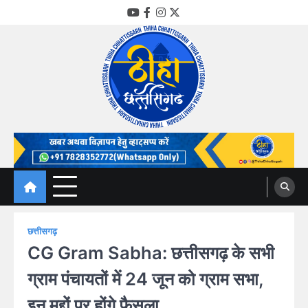
Skip
YouTube
Facebook
Instagram
Twitter
to
content
Thiha Chhattisgarh
गोठ जन-जन के
छत्तीसगढ़
CG Gram Sabha: छत्तीसगढ़ के सभी
ग्राम पंचायतों में 24 जून को ग्राम सभा,
इन मुद्दों पर होंगे फैसला