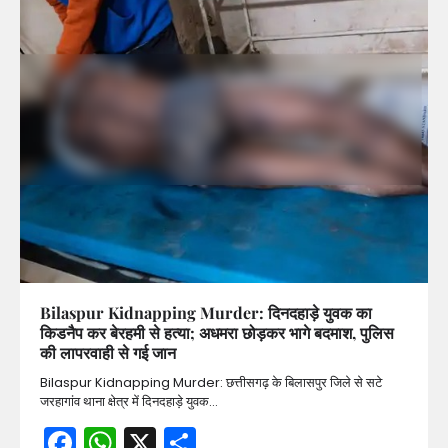
Bilaspur Kidnapping Murder: दिनदहाड़े युवक का
किडनैप कर बेरहमी से हत्या; अधमरा छोड़कर भागे बदमाश, पुलिस
की लापरवाही से गई जान
Bilaspur Kidnapping Murder: छत्तीसगढ़ के बिलासपुर जिले से सटे
जरहागांव थाना क्षेत्र में दिनदहाड़े युवक…
Facebook
WhatsApp
X
Share