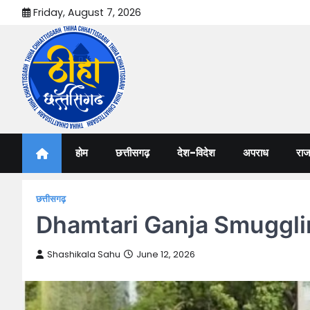
Skip
Friday, August 7, 2026
to
content
Thiha Chhattisgarh
गोठ जन-जन के
होम
छत्तीसगढ़
देश-विदेश
अपराध
राज
छत्तीसगढ़
Dhamtari Ganja Smuggling: फ
Shashikala Sahu
June 12, 2026