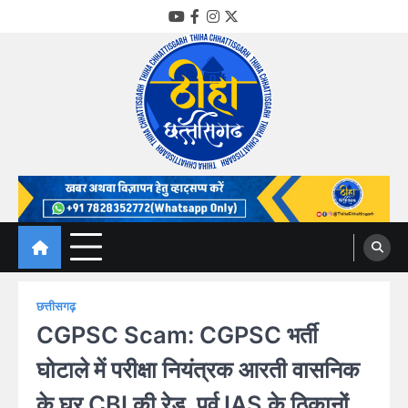
Skip
YouTube
Facebook
Instagram
Twitter
to
content
Thiha Chhattisgarh
गोठ जन-जन के
छत्तीसगढ़
CGPSC Scam: CGPSC भर्ती
घोटाले में परीक्षा नियंत्रक आरती वासनिक
के घर CBI की रेड, पूर्व IAS के ठिकानों