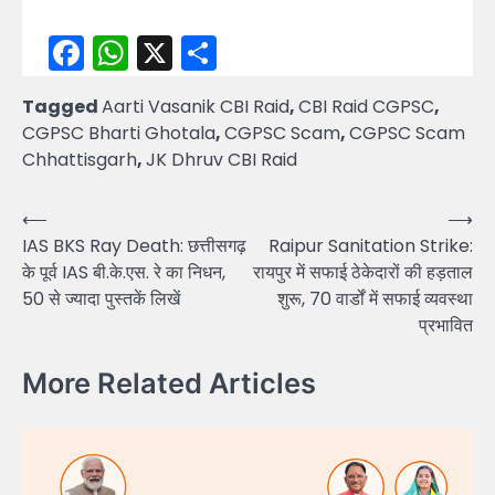
Facebook
WhatsApp
X
Share
Tagged
Aarti Vasanik CBI Raid
,
CBI Raid CGPSC
,
CGPSC Bharti Ghotala
,
CGPSC Scam
,
CGPSC Scam
Chhattisgarh
,
JK Dhruv CBI Raid
Post
⟵
⟶
IAS BKS Ray Death: छत्तीसगढ़
Raipur Sanitation Strike:
navigation
के पूर्व IAS बी.के.एस. रे का निधन,
रायपुर में सफाई ठेकेदारों की हड़ताल
50 से ज्यादा पुस्तकें लिखें
शुरू, 70 वार्डों में सफाई व्यवस्था
प्रभावित
More Related Articles