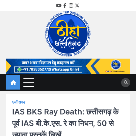
Skip
YouTube
Facebook
Instagram
Twitter
to
content
Thiha Chhattisgarh
गोठ जन-जन के
छत्तीसगढ़
IAS BKS Ray Death: छत्तीसगढ़ के
पूर्व IAS बी.के.एस. रे का निधन, 50 से
ज्यादा पुस्तकें लिखें