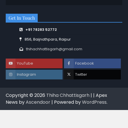
Get In Touch
+91 78283 52772
856, Baijnathpara, Raipur
thihachhattisgarh@gmail.com
YouTube
Facebook
Instagram
Twitter
Copyright © 2026
Thiha Chhattisgarh
| | Apex
News by
Ascendoor
| Powered by
WordPress
.