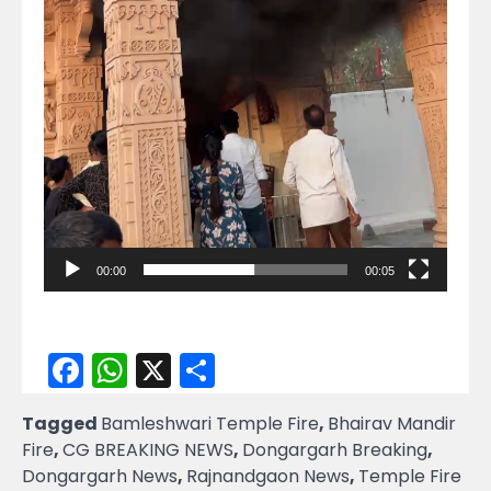
00:00
00:05
Facebook
WhatsApp
X
Share
Tagged
Bamleshwari Temple Fire
,
Bhairav Mandir
Fire
,
CG BREAKING NEWS
,
Dongargarh Breaking
,
Dongargarh News
,
Rajnandgaon News
,
Temple Fire