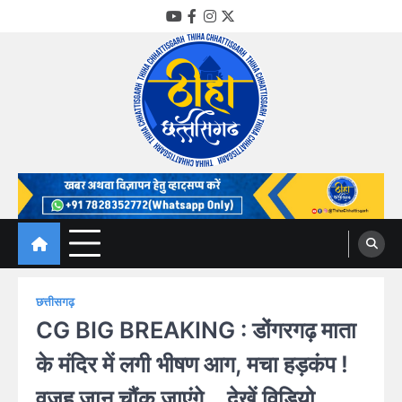
Skip
YouTube
Facebook
Instagram
Twitter
to
content
Thiha Chhattisgarh
गोठ जन-जन के
छत्तीसगढ़
CG BIG BREAKING : डोंगरगढ़ माता
के मंदिर में लगी भीषण आग, मचा हड़कंप !
वजह जान चौंक जाएंगे… देखें विडियो